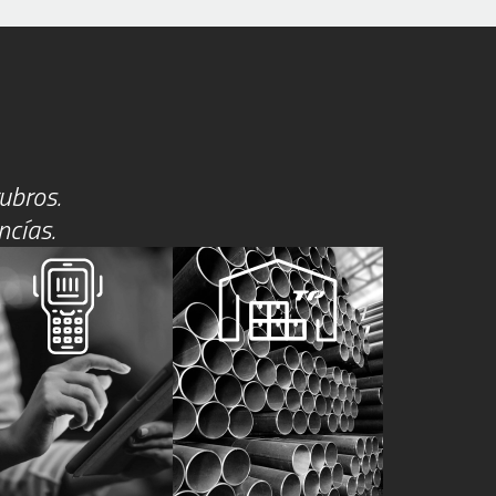
ubros.
ncías.