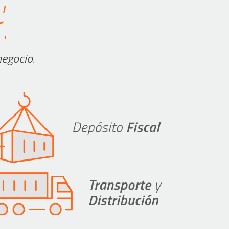
.
negocio.