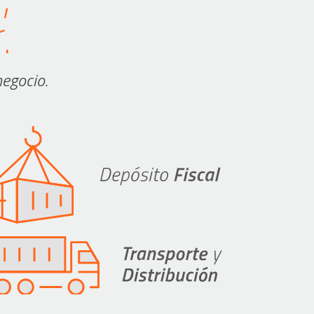
.
negocio.