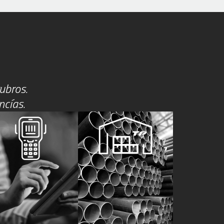
ubros.
ncías.