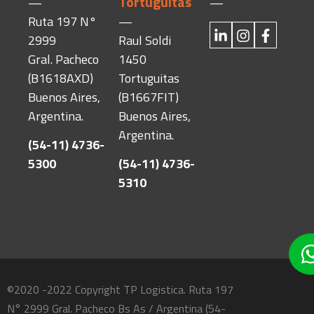
Tortuguitas
—
—
Ruta 197 N°
—
2999
Raul Soldi
Gral. Pacheco
1450
(B1618AXD)
Tortuguitas
Buenos Aires,
(B1667FIT)
Argentina.
Buenos Aires,
Argentina.
(54-11) 4736-
5300
(54-11) 4736-
5310
©2020 -2022 Copyright TP Logistica. Ruta 197
N° 2999 Gral. Pacheco Bs As / Argentina (54-