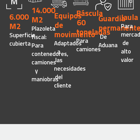
14.000
Báscula
Equipos
6.000
Jaula
Guardia
M2
60
de
M2
Para
permanente
Plazoleta
toneladas
movimiento
mercad
Superficie
De
fiscal:
Para
de
Adaptados
cubierta
Aduana
Para
camiones
alto
a
contenedores,
valor
las
camiones
necesidades
y
del
maniobras
cliente