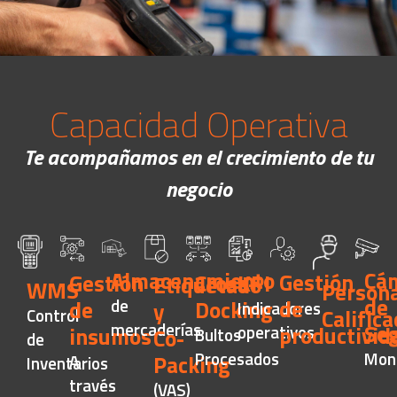
Capacidad Operativa
Te acompañamos en el crecimiento de tu
negocio
Almacenamiento
Cá
Gestión
KPI
Gestión
Cross-
Etiquetado
WMS
Persona
de
de
de
de
Docking
Indicadores
y
Control
Calific
mercaderías
Se
operativos
productivid
insumos
Bultos
Co-
de
Mon
Procesados
A
Packing
Inventarios
través
(VAS)