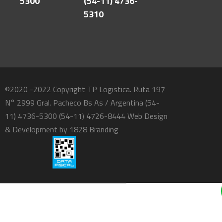
5300
(54-11) 4736-
5310
©2020 -2022 Copyright TP Logistica. Ruta 197
N° 2999 Gral. Pacheco Bs As / Argentina (54-
11) 4736-5300 (54-11) 4726-8444 Web Design
& Development by
1828 Branding